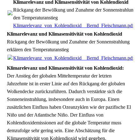
Klimarelevanz und Klimasensitivität von Kohlendioxid
Rückgang der Bewölkung und Zunahme der Sonnenstrahlung er
den Temperaturanstieg
Klimarelevanz_von_Kohlendioxid__Bernd_Fleischmann.pdf
(1
Klimarelevanz und Klimasensitivität von Kohlendioxid
Rückgang der Bewölkung und Zunahme der Sonnenstrahlung
erklären den Temperaturanstieg
Klimarelevanz_von_Kohlendioxid__Bernd_Fleischmann.pdf
(1
Klimarelevanz und Klimasensitivität von Kohlendioxid:
Der Anstieg der globalen Mitteltemperatur der letzten
Jahrzehnte ist in erster Linie auf den Rückgang der globalen
Wolkendecke zurückzuführen. Dadurch verstärkte sich die
Sonneneinstrahlung, insbesondere auch in Europa. Einen
zusätzlichen Einfluss haben Ozeanzyklen wie der pazifische El
Niño und der Atlantische Niño. Der Einfluss von
Kohlendioxidemissionen auf die globale Temperatur muss
demzufolge sehr gering sein. Eine Abschätzung für die
Klimasensitivität von Kohlendioxid wird gegeben.