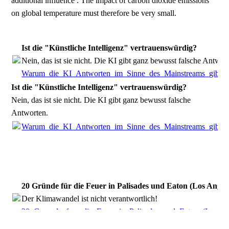
additional influence . The impact of carbon dioxide emissions
on global temperature must therefore be very small.
Ist die "Künstliche Intelligenz" vertrauenswürdig?
Nein, das ist sie nicht. Die KI gibt ganz bewusst falsche Antwor
Warum_die_KI_Antworten_im_Sinne_des_Mainstreams_gibt_au
Ist die "Künstliche Intelligenz" vertrauenswürdig?
Nein, das ist sie nicht. Die KI gibt ganz bewusst falsche
Antworten.
Warum_die_KI_Antworten_im_Sinne_des_Mainstreams_gibt_au
20 Gründe für die Feuer in Palisades und Eaton (Los Angel
Der Klimawandel ist nicht verantwortlich!
20_Gruende_fuer_die_Feuer_in_Palisades_und_Eaton_(Los_An
20 Gründe für die Feuer in Palisades und Eaton (Los